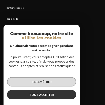
Mentions légales
Plan du site
Admin
Comme beaucoup, notre site
utilise les cookies
Nos honoraires
On aimerait vous accompagner pendant
votre visite.
Politique RGPD
En poursuivant, vous acceptez l'utilisation des
cookies par ce site, afin de vous proposer des
Cookies
contenus adaptés et réaliser des statistiques !
© 2026 | Tous droits réservés
PARAMÉTRER
Réalisé par
TOUT ACCEPTER