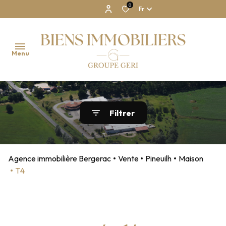
0
Fr
Menu
NOS
Filtrer
BIENS
NOTRE
AGENCE
Agence immobilière Bergerac
Vente
Pineuilh
Maison
T4
ESTIMATION
CONTACT