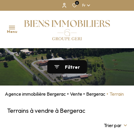
0
Fr
Menu
NOS
Filtrer
BIENS
NOTRE
AGENCE
Agence immobilière Bergerac
Vente
Bergerac
Terrain
ESTIMATION
Terrains à vendre à Bergerac
CONTACT
Trier par