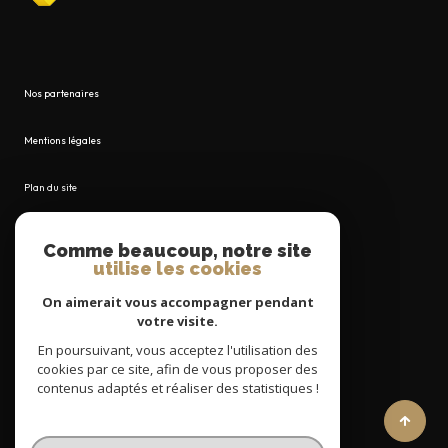
Nos partenaires
Mentions légales
Plan du site
Admin
Comme beaucoup, notre site
utilise les cookies
Nos honoraires
On aimerait vous accompagner pendant
votre visite.
Politique RGPD
En poursuivant, vous acceptez l'utilisation des
cookies par ce site, afin de vous proposer des
Cookies
contenus adaptés et réaliser des statistiques !
© 2026 | Tous droits réservés