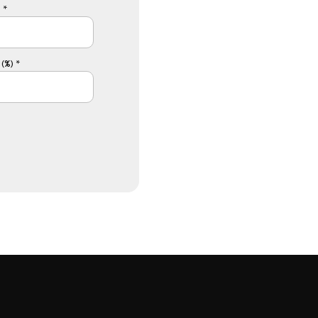
 *
(%) *