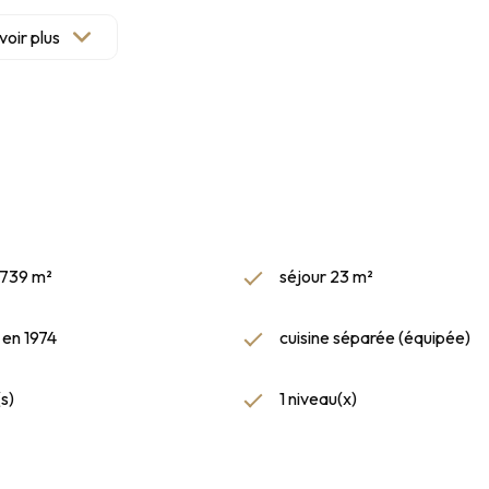
voir plus
 739 m²
séjour 23 m²
 en 1974
cuisine séparée (équipée)
s)
1 niveau(x)