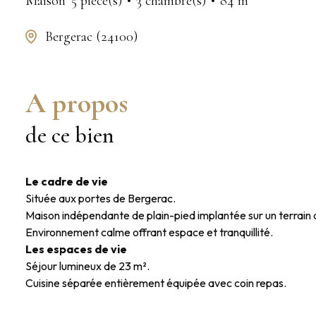
Maison
5 pièce(s)
3 chambre(s)
84 m²
Bergerac (24100)
A propos
de ce bien
Le cadre de vie
Située aux portes de Bergerac.
Maison indépendante de plain-pied implantée sur un terrain 
Environnement calme offrant espace et tranquillité.
Les espaces de vie
Séjour lumineux de 23 m².
Cuisine séparée entièrement équipée avec coin repas.
Agencement fonctionnel et de plain-pied.