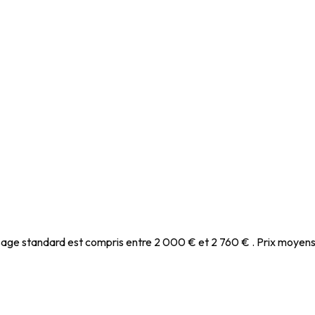
 sont disponibles sur le site Géorisques :
www.georisques.gouv.fr
 68 bis rue clairat à Bergerac.
/biensimmobiliersbergerac.com
age standard est compris entre 2 000 € et 2 760 € . Prix moyens