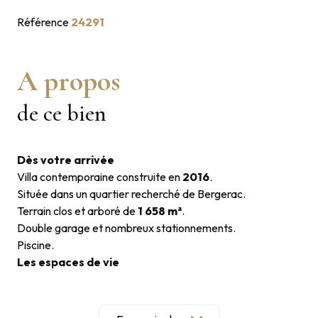
Référence
24291
A propos
de ce bien
Dès votre arrivée
Villa contemporaine construite en
2016
.
Située dans un quartier recherché de Bergerac.
Terrain clos et arboré de
1 658 m²
.
Double garage et nombreux stationnements.
Piscine.
Les espaces de vie
Magnifique pièce de vie d'environ
65 m²
avec cuisine
américaine entièrement équipée.
Volumes généreux et excellente luminosité.