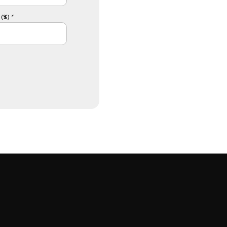
(%) *