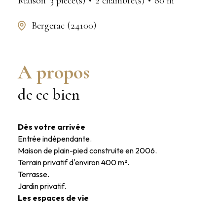
Maison
3 pièce(s)
2 chambre(s)
80 m²
Bergerac (24100)
A propos
de ce bien
Dès votre arrivée
Entrée indépendante.
Maison de plain-pied construite en 2006.
Terrain privatif d'environ 400 m².
Terrasse.
Jardin privatif.
Les espaces de vie
Pièce de vie lumineuse d'environ 27 m².