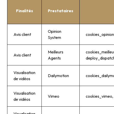
Finalités
Prestataires
Opinion
Avis client
cookies_opinio
System
Meilleurs
cookies_meilleu
Avis client
Agents
deploy_dispatch
Visualisation
Dailymotion
cookies_dailymot
de vidéos
Visualisation
Vimeo
cookies_vimeo, 
de vidéos
Visualisation