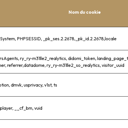
Nom du cookie
nSystem, PHPSESSID, _pk_ses.2.2678,_pk_id.2.2678,locale
rsAgents, ry_ry-m31lle2_realytics, didomi_token, landing_page_t
er, referrer,datadome, ry_ry-m31lle2_so_realytics, visitor_uuid
ion, dmvk, usprivacy, v1st, ts
player, __cf_bm, vuid